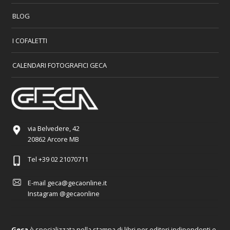
BLOG
I COFALETTI
CALENDARI FOTOGRAFICI GECA
via Belvedere, 42
20862 Arcore MB
Tel
+39 02 21070711
E-mail
geca@gecaonline.it
Instagram
@gecaonline
Geca
è specializzata nella stampa di libri per editori indipendenti e