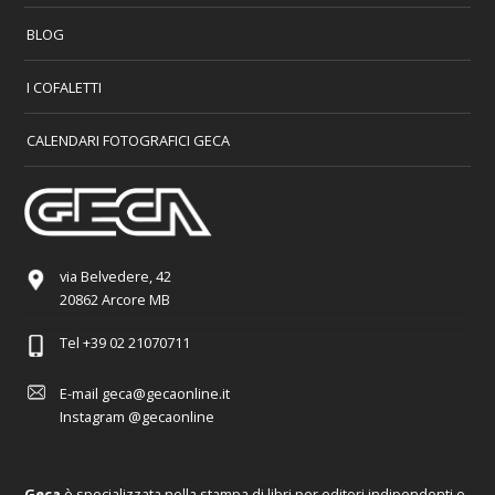
BLOG
I COFALETTI
CALENDARI FOTOGRAFICI GECA
via Belvedere, 42
20862 Arcore MB
Tel
+39 02 21070711
E-mail
geca@gecaonline.it
Instagram
@gecaonline
Geca
è specializzata nella stampa di libri per editori indipendenti e