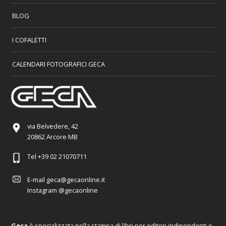
BLOG
I COFALETTI
CALENDARI FOTOGRAFICI GECA
via Belvedere, 42
20862 Arcore MB
Tel
+39 02 21070711
E-mail
geca@gecaonline.it
Instagram
@gecaonline
Geca
è specializzata nella stampa di libri per editori indipendenti e