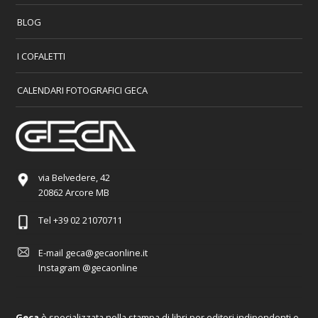
BLOG
I COFALETTI
CALENDARI FOTOGRAFICI GECA
via Belvedere, 42
20862 Arcore MB
Tel
+39 02 21070711
E-mail
geca@gecaonline.it
Instagram
@gecaonline
Geca
è specializzata nella stampa di libri per editori indipendenti e