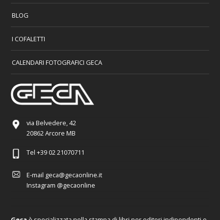
BLOG
I COFALETTI
CALENDARI FOTOGRAFICI GECA
via Belvedere, 42
20862 Arcore MB
Tel
+39 02 21070711
E-mail
geca@gecaonline.it
Instagram
@gecaonline
Geca
è specializzata nella stampa di libri per editori indipendenti e