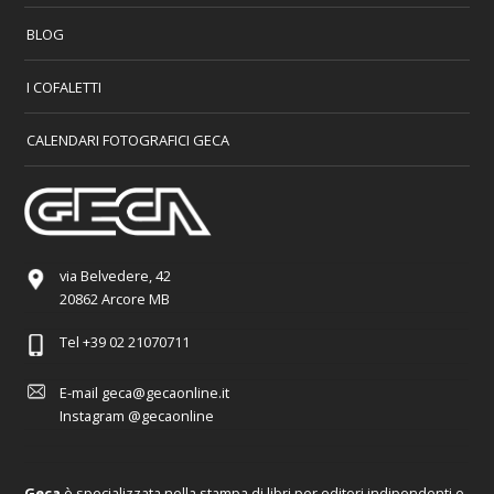
BLOG
I COFALETTI
CALENDARI FOTOGRAFICI GECA
via Belvedere, 42
20862 Arcore MB
Tel
+39 02 21070711
E-mail
geca@gecaonline.it
Instagram
@gecaonline
Geca
è specializzata nella stampa di libri per editori indipendenti e