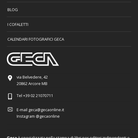
BLOG
I COFALETTI
CALENDARI FOTOGRAFICI GECA
via Belvedere, 42
20862 Arcore MB
Tel
+39 02 21070711
E-mail
geca@gecaonline.it
Instagram
@gecaonline
Geca
è specializzata nella stampa di libri per editori indipendenti e