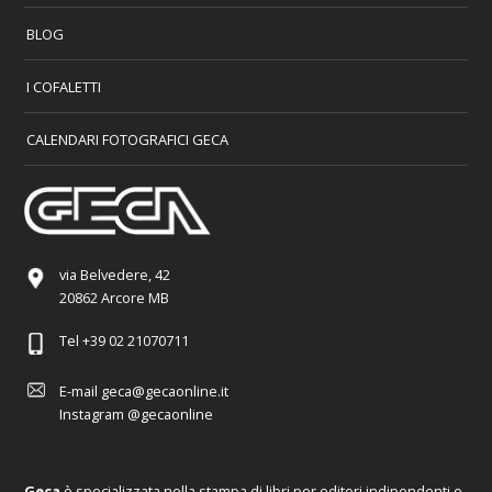
BLOG
I COFALETTI
CALENDARI FOTOGRAFICI GECA
via Belvedere, 42
20862 Arcore MB
Tel
+39 02 21070711
E-mail
geca@gecaonline.it
Instagram
@gecaonline
Geca
è specializzata nella stampa di libri per editori indipendenti e