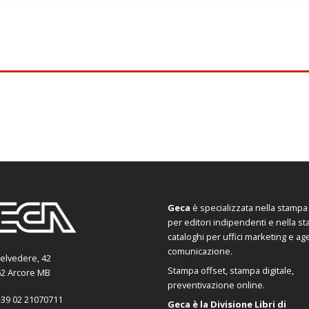
Geca
è specializzata nella stampa d
per editori indipendenti e nella s
cataloghi per uffici marketing e ag
comunicazione.
Belvedere, 42
Stampa offset, stampa digitale,
2 Arcore MB
preventivazione online.
39 02 21070711
Geca è la Divisione Libri di