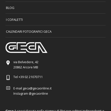
BLOG
I COFALETTI
CALENDARI FOTOGRAFICI GECA
via Belvedere, 42
20862 Arcore MB
Tel
+39 02 21070711
E-mail
geca@gecaonline.it
Instagram
@gecaonline
Geca
è specializzata nella stampa di libri per editori indipendenti e