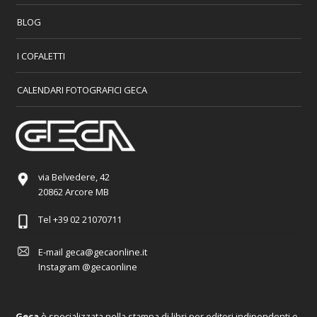
BLOG
I COFALETTI
CALENDARI FOTOGRAFICI GECA
via Belvedere, 42
20862 Arcore MB
Tel
+39 02 21070711
E-mail
geca@gecaonline.it
Instagram
@gecaonline
Geca
è specializzata nella stampa di libri per editori indipendenti e