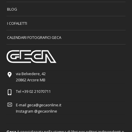
BLOG
I COFALETTI
CALENDARI FOTOGRAFICI GECA
via Belvedere, 42
20862 Arcore MB
Tel
+39 02 21070711
E-mail
geca@gecaonline.it
Instagram
@gecaonline
Geca
è specializzata nella stampa di libri per editori indipendenti e