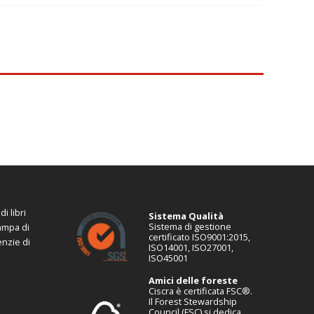
i libri
Sistema Qualità
Sistema di gestione
tampa di
certificato ISO9001:2015,
enzie di
ISO14001, ISO27001,
ISO45001
Amici delle foreste
Ciscra è certificata FSC®.
Il Forest Stewardship
Council (FSC) si dedica