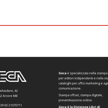
Geca
è specializzata nella stampa d
per editori indipendenti e nella s
cataloghi per uffici marketing e ag
comunicazione.
Belvedere, 42
Stampa offset, stampa digitale,
2 Arcore MB
preventivazione online.
39 02 21070711
Geca è la Divisione Libri di