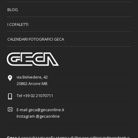
BLOG
I COFALETTI
CALENDARI FOTOGRAFICI GECA
via Belvedere, 42
20862 Arcore MB
Tel
+39 02 21070711
E-mail
geca@gecaonline.it
Instagram
@gecaonline
Geca
è specializzata nella stampa di libri per editori indipendenti e