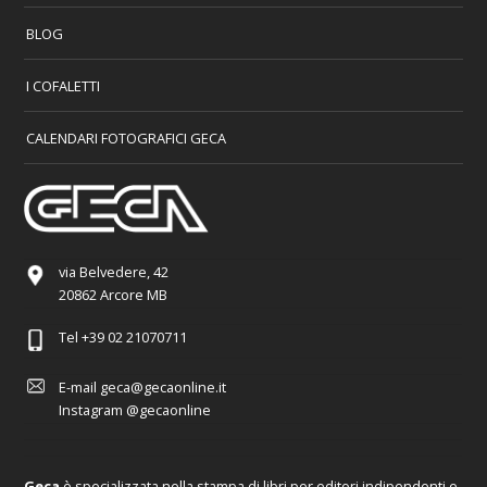
BLOG
I COFALETTI
CALENDARI FOTOGRAFICI GECA
via Belvedere, 42
20862 Arcore MB
Tel
+39 02 21070711
E-mail
geca@gecaonline.it
Instagram
@gecaonline
Geca
è specializzata nella stampa di libri per editori indipendenti e