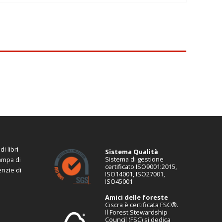
i libri
Sistema Qualità
Sistema di gestione
tampa di
certificato ISO9001:2015,
enzie di
ISO14001, ISO27001,
ISO45001
Amici delle foreste
Ciscra è certificata FSC®.
Il Forest Stewardship
Council (FSC) si dedica