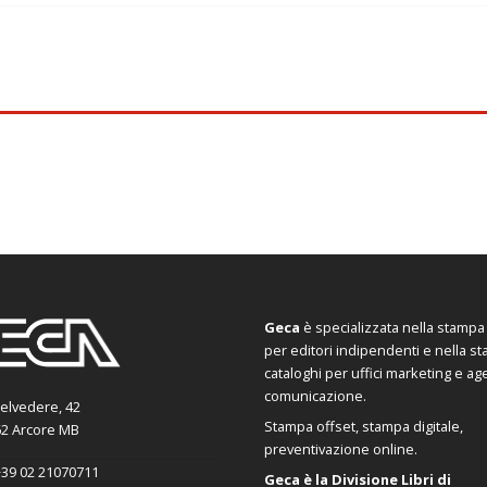
Geca
è specializzata nella stampa d
per editori indipendenti e nella s
cataloghi per uffici marketing e ag
comunicazione.
Belvedere, 42
Stampa offset, stampa digitale,
2 Arcore MB
preventivazione online.
39 02 21070711
Geca è la Divisione Libri di