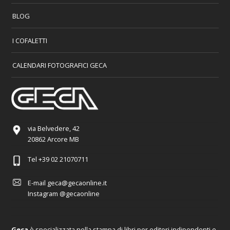
BLOG
I COFALETTI
CALENDARI FOTOGRAFICI GECA
via Belvedere, 42
20862 Arcore MB
Tel
+39 02 21070711
E-mail
geca@gecaonline.it
Instagram
@gecaonline
Geca
è specializzata nella stampa di libri per editori indipendenti e