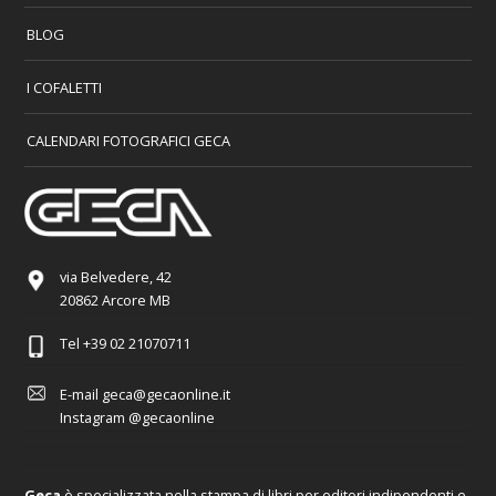
BLOG
I COFALETTI
CALENDARI FOTOGRAFICI GECA
via Belvedere, 42
20862 Arcore MB
Tel
+39 02 21070711
E-mail
geca@gecaonline.it
Instagram
@gecaonline
Geca
è specializzata nella stampa di libri per editori indipendenti e