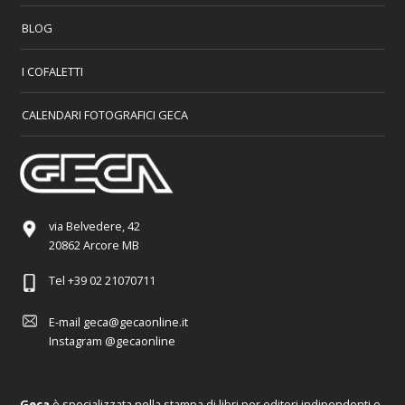
BLOG
I COFALETTI
CALENDARI FOTOGRAFICI GECA
via Belvedere, 42
20862 Arcore MB
Tel
+39 02 21070711
E-mail
geca@gecaonline.it
Instagram
@gecaonline
Geca
è specializzata nella stampa di libri per editori indipendenti e