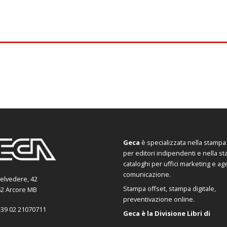
Geca
è specializzata nella stampa d
per editori indipendenti e nella s
cataloghi per uffici marketing e ag
comunicazione.
Belvedere, 42
Stampa offset, stampa digitale,
2 Arcore MB
preventivazione online.
39 02 21070711
Geca è la Divisione Libri di