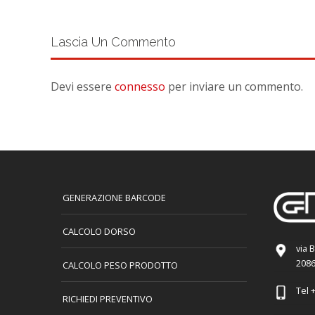
Lascia Un Commento
Devi essere
connesso
per inviare un commento.
GENERAZIONE BARCODE
CALCOLO DORSO
via 
2086
CALCOLO PESO PRODOTTO
Tel
+
RICHIEDI PREVENTIVO