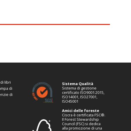
i libri
Sistema Qualità
Sistema di gestione
tampa di
certificato ISO9001:2015,
enzie di
ISO14001, ISO27001,
ISO45001
Amici delle foreste
Ciscra è certificata FSC®.
Il Forest Stewardship
Council (FSC) si dedica
alla promozione di una