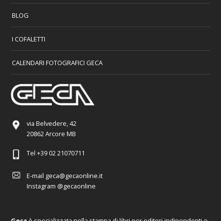
BLOG
I COFALETTI
CALENDARI FOTOGRAFICI GECA
via Belvedere, 42
20862 Arcore MB
Tel
+39 02 21070711
E-mail
geca@gecaonline.it
Instagram
@gecaonline
Geca
è specializzata nella stampa di libri per editori indipendenti e