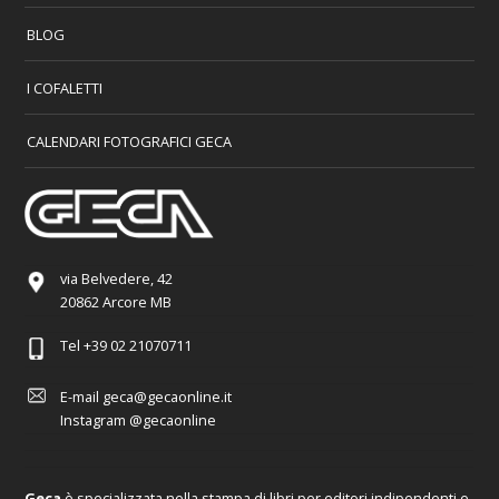
BLOG
I COFALETTI
CALENDARI FOTOGRAFICI GECA
via Belvedere, 42
20862 Arcore MB
Tel
+39 02 21070711
E-mail
geca@gecaonline.it
Instagram
@gecaonline
Geca
è specializzata nella stampa di libri per editori indipendenti e