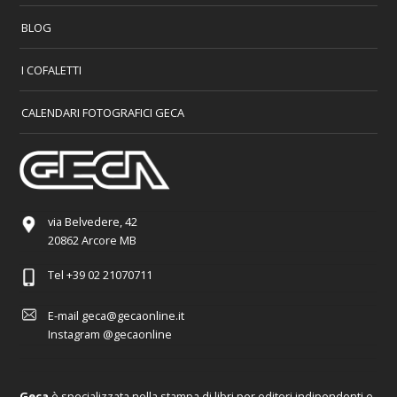
BLOG
I COFALETTI
CALENDARI FOTOGRAFICI GECA
via Belvedere, 42
20862 Arcore MB
Tel
+39 02 21070711
E-mail
geca@gecaonline.it
Instagram
@gecaonline
Geca
è specializzata nella stampa di libri per editori indipendenti e