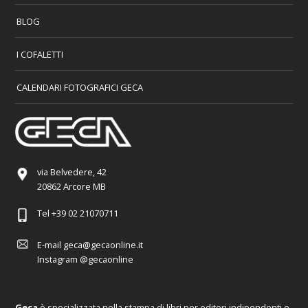
BLOG
I COFALETTI
CALENDARI FOTOGRAFICI GECA
via Belvedere, 42
20862 Arcore MB
Tel
+39 02 21070711
E-mail
geca@gecaonline.it
Instagram
@gecaonline
Geca
è specializzata nella stampa di libri per editori indipendenti e