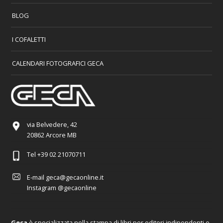
BLOG
I COFALETTI
CALENDARI FOTOGRAFICI GECA
via Belvedere, 42
20862 Arcore MB
Tel
+39 02 21070711
E-mail
geca@gecaonline.it
Instagram
@gecaonline
Geca
è specializzata nella stampa di libri per editori indipendenti e