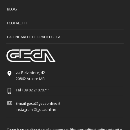
BLOG
I COFALETTI
CALENDARI FOTOGRAFICI GECA
via Belvedere, 42
20862 Arcore MB
Tel
+39 02 21070711
E-mail
geca@gecaonline.it
Instagram
@gecaonline
Geca
è specializzata nella stampa di libri per editori indipendenti e