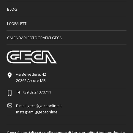
BLOG
I COFALETTI
CALENDARI FOTOGRAFICI GECA
via Belvedere, 42
20862 Arcore MB
Tel
+39 02 21070711
E-mail
geca@gecaonline.it
Instagram
@gecaonline
Geca
è specializzata nella stampa di libri per editori indipendenti e