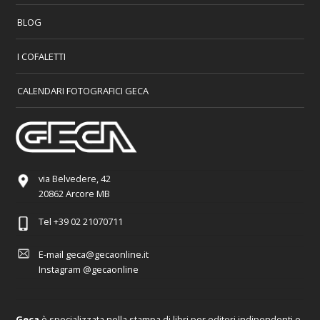
BLOG
I COFALETTI
CALENDARI FOTOGRAFICI GECA
via Belvedere, 42
20862 Arcore MB
Tel
+39 02 21070711
E-mail
geca@gecaonline.it
Instagram
@gecaonline
Geca
è specializzata nella stampa di libri per editori indipendenti e