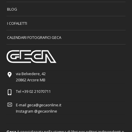
BLOG
I COFALETTI
CALENDARI FOTOGRAFICI GECA
via Belvedere, 42
20862 Arcore MB
Tel
+39 02 21070711
E-mail
geca@gecaonline.it
Instagram
@gecaonline
Geca
è specializzata nella stampa di libri per editori indipendenti e