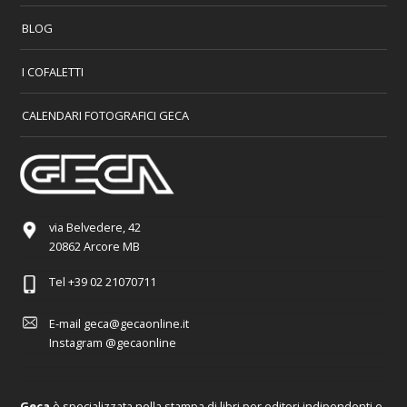
BLOG
I COFALETTI
CALENDARI FOTOGRAFICI GECA
via Belvedere, 42
20862 Arcore MB
Tel
+39 02 21070711
E-mail
geca@gecaonline.it
Instagram
@gecaonline
Geca
è specializzata nella stampa di libri per editori indipendenti e