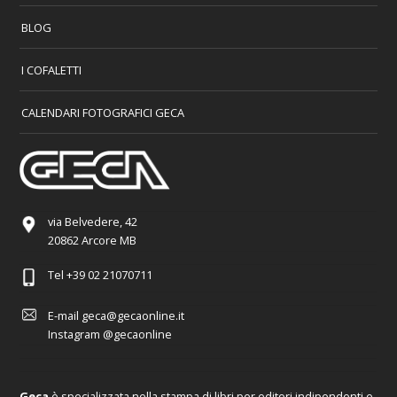
BLOG
I COFALETTI
CALENDARI FOTOGRAFICI GECA
via Belvedere, 42
20862 Arcore MB
Tel
+39 02 21070711
E-mail
geca@gecaonline.it
Instagram
@gecaonline
Geca
è specializzata nella stampa di libri per editori indipendenti e