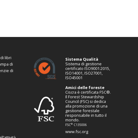
i libri
Sistema Qualità
Sistema di gestione
tampa di
certificato ISO9001:2015,
enzie di
ISO14001, ISO27001,
ISO45001
Amici delle foreste
Ciscra è certificata FSC®.
Il Forest Stewardship
Council (FSC) si dedica
alla promozione di una
gestione forestale
responsabile in tutto il
mondo.
®
FSC
C135006
www.fsc.org
l’attività