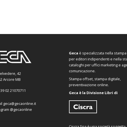
Geca
è specializzata nella stampa d
per editori indipendenti e nella s
cataloghi per uffici marketing e ag
comunicazione.
Belvedere, 42
Stampa offset, stampa digitale,
2 Arcore MB
preventivazione online.
39 02 21070711
Geca è la Divisione Libri di
il
geca@gecaonline.it
agram
@gecaonline
Ciscra Spa è una società soggetta al