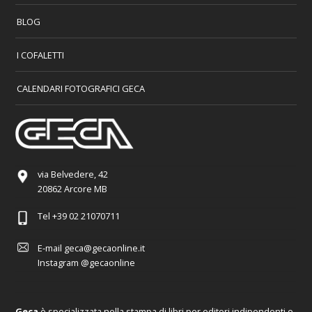
BLOG
I COFALETTI
CALENDARI FOTOGRAFICI GECA
via Belvedere, 42
20862 Arcore MB
Tel
+39 02 21070711
E-mail
geca@gecaonline.it
Instagram
@gecaonline
Geca
è specializzata nella stampa di libri per editori indipendenti e