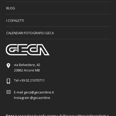
BLOG
I COFALETTI
CALENDARI FOTOGRAFICI GECA
via Belvedere, 42
20862 Arcore MB
Tel
+39 02 21070711
E-mail
geca@gecaonline.it
Instagram
@gecaonline
Geca
è specializzata nella stampa di libri per editori indipendenti e