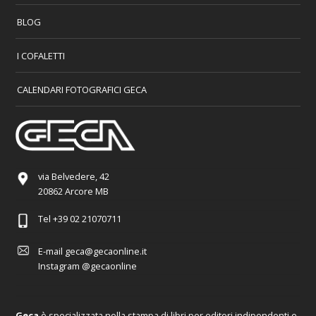
BLOG
I COFALETTI
CALENDARI FOTOGRAFICI GECA
via Belvedere, 42
20862 Arcore MB
Tel
+39 02 21070711
E-mail
geca@gecaonline.it
Instagram
@gecaonline
Geca
è specializzata nella stampa di libri per editori indipendenti e