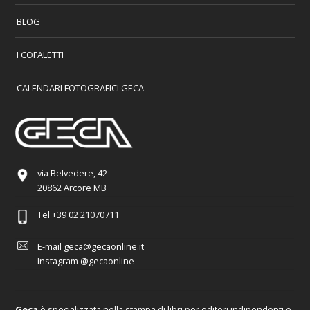
BLOG
I COFALETTI
CALENDARI FOTOGRAFICI GECA
via Belvedere, 42
20862 Arcore MB
Tel
+39 02 21070711
E-mail
geca@gecaonline.it
Instagram
@gecaonline
Geca
è specializzata nella stampa di libri per editori indipendenti e