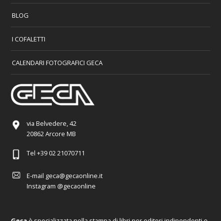
BLOG
I COFALETTI
CALENDARI FOTOGRAFICI GECA
via Belvedere, 42
20862 Arcore MB
Tel
+39 02 21070711
E-mail
geca@gecaonline.it
Instagram
@gecaonline
Geca
è specializzata nella stampa di libri per editori indipendenti e