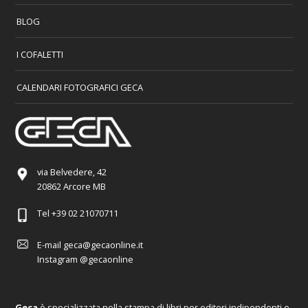
BLOG
I COFALETTI
CALENDARI FOTOGRAFICI GECA
via Belvedere, 42
20862 Arcore MB
Tel
+39 02 21070711
E-mail
geca@gecaonline.it
Instagram
@gecaonline
Geca
è specializzata nella stampa di libri per editori indipendenti e