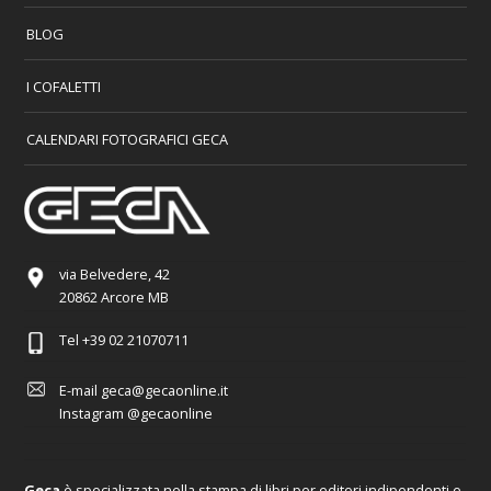
BLOG
I COFALETTI
CALENDARI FOTOGRAFICI GECA
via Belvedere, 42
20862 Arcore MB
Tel
+39 02 21070711
E-mail
geca@gecaonline.it
Instagram
@gecaonline
Geca
è specializzata nella stampa di libri per editori indipendenti e