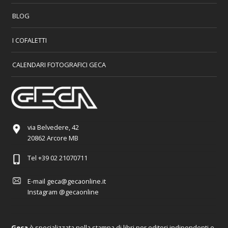
BLOG
I COFALETTI
CALENDARI FOTOGRAFICI GECA
via Belvedere, 42
20862 Arcore MB
Tel
+39 02 21070711
E-mail
geca@gecaonline.it
Instagram
@gecaonline
Geca
è specializzata nella stampa di libri per editori indipendenti e