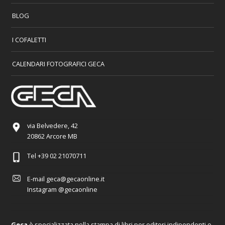
BLOG
I COFALETTI
CALENDARI FOTOGRAFICI GECA
via Belvedere, 42
20862 Arcore MB
Tel
+39 02 21070711
E-mail
geca@gecaonline.it
Instagram
@gecaonline
Geca
è specializzata nella stampa di libri per editori indipendenti e