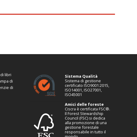
i libri
Sistema Qualità
Sistema di gestione
tampa di
certificato ISO9001:2015,
enzie di
ISO14001, ISO27001,
ISO45001
Amici delle foreste
Ciscra è certificata FSC®.
Il Forest Stewardship
Council (FSC) si dedica
alla promozione di una
gestione forestale
responsabile in tutto il
mondo.