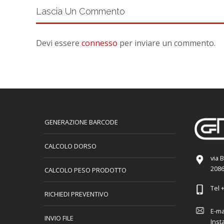
Lascia Un Commento
Devi essere
connesso
per inviare un commento.
GENERAZIONE BARCODE
CALCOLO DORSO
via 
2086
CALCOLO PESO PRODOTTO
Tel
+
RICHIEDI PREVENTIVO
E-ma
INVIO FILE
Inst