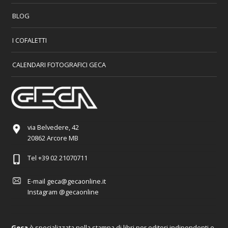
BLOG
I COFALETTI
CALENDARI FOTOGRAFICI GECA
via Belvedere, 42
20862 Arcore MB
Tel
+39 02 21070711
E-mail
geca@gecaonline.it
Instagram
@gecaonline
Geca
è specializzata nella stampa di libri per editori indipendenti e