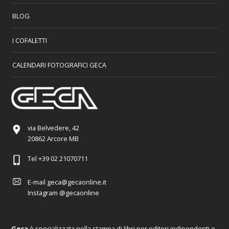
BLOG
I COFALETTI
CALENDARI FOTOGRAFICI GECA
via Belvedere, 42
20862 Arcore MB
Tel
+39 02 21070711
E-mail
geca@gecaonline.it
Instagram
@gecaonline
Geca
è specializzata nella stampa di libri per editori indipendenti e