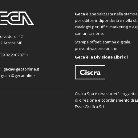
Geca
è specializzata nella stampa d
per editori indipendenti e nella s
cataloghi per uffici marketing e ag
comunicazione.
Belvedere, 42
Stampa offset, stampa digitale,
2 Arcore MB
preventivazione online.
39 02 21070711
Geca è la Divisione Libri di
il
geca@gecaonline.it
agram
@gecaonline
Ciscra Spa è una società soggetta al
di direzione e coordinamento di Er
Esse Grafica Srl