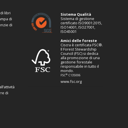
i libri
Sistema Qualità
Sistema di gestione
tampa di
certificato ISO9001:2015,
enzie di
ISO14001, ISO27001,
ISO45001
Amici delle foreste
Ciscra è certificata FSC®.
Il Forest Stewardship
Council (FSC) si dedica
alla promozione di una
gestione forestale
responsabile in tutto il
mondo.
®
FSC
C135006
www.fsc.org
l’attività
re di