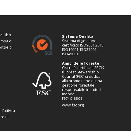
i libri
Sistema Qualità
Sistema di gestione
tampa di
certificato ISO9001:2015,
enzie di
ISO14001, ISO27001,
ISO45001
Amici delle foreste
Ciscra è certificata FSC®.
Il Forest Stewardship
Council (FSC) si dedica
alla promozione di una
gestione forestale
responsabile in tutto il
mondo.
®
FSC
C135006
www.fsc.org
l’attività
re di