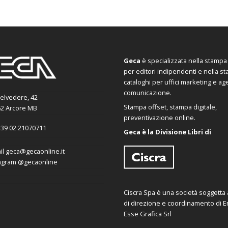
Geca
è specializzata nella stampa d
per editori indipendenti e nella s
cataloghi per uffici marketing e ag
comunicazione.
Belvedere, 42
Stampa offset, stampa digitale,
2 Arcore MB
preventivazione online.
39 02 21070711
Geca è la Divisione Libri di
il
geca@gecaonline.it
agram
@gecaonline
Ciscra Spa è una società soggetta al
di direzione e coordinamento di Er
Esse Grafica Srl