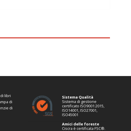
i libri
Sistema Qualità
Sistema di gestione
tampa di
certificato ISO9001:2015,
enzie di
ISO14001, ISO27001,
ISO45001
Amici delle foreste
Ciscra è certificata FSC®.