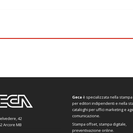
Geca
è specializzata nella stampa d
per editori indipendenti e nella s
cataloghi per uffici marketing e ag
comunicazione.
Belvedere, 42
Stampa offset, stampa digitale,
2 Arcore MB
preventivazione online.