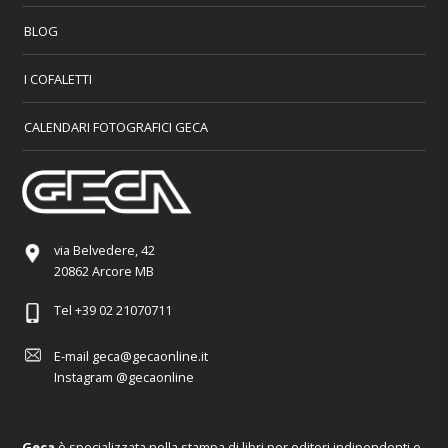
BLOG
I COFALETTI
CALENDARI FOTOGRAFICI GECA
via Belvedere, 42
20862 Arcore MB
Tel
+39 02 21070711
E-mail
geca@gecaonline.it
Instagram
@gecaonline
Geca
è specializzata nella stampa di libri per editori indipendenti e