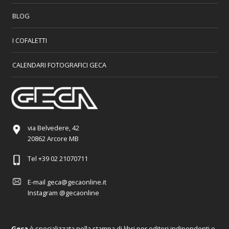
BLOG
I COFALETTI
CALENDARI FOTOGRAFICI GECA
via Belvedere, 42
20862 Arcore MB
Tel
+39 02 21070711
E-mail
geca@gecaonline.it
Instagram
@gecaonline
Geca
è specializzata nella stampa di libri per editori indipendenti e