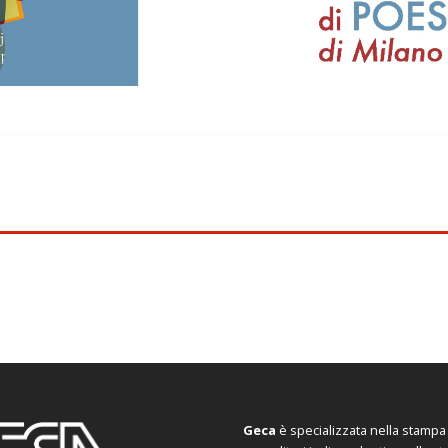
Geca
è specializzata nella stampa d