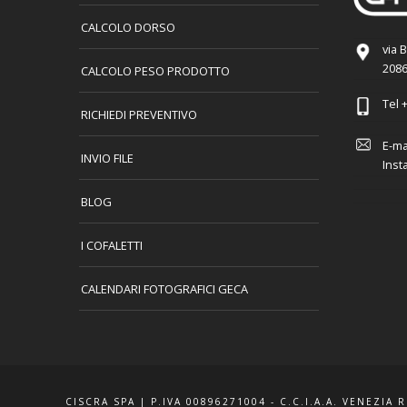
CALCOLO DORSO
via 
2086
CALCOLO PESO PRODOTTO
Tel
+
RICHIEDI PREVENTIVO
E-ma
INVIO FILE
Inst
BLOG
I COFALETTI
CALENDARI FOTOGRAFICI GECA
CISCRA SPA | P.IVA 00896271004 - C.C.I.A.A. VENEZIA 