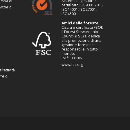
Sistema di gestione
tampa di
certificato ISO9001:2015,
enzie di
ISO14001, ISO27001,
ISO45001
Amici delle foreste
Ciscra è certificata FSC®.
Il Forest Stewardship
Council (FSC) si dedica
alla promozione di una
gestione forestale
responsabile in tutto il
mondo.
®
FSC
C135006
www.fsc.org
l’attività
re di