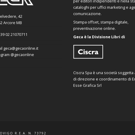
per editori indipendenti e nella s
cataloghi per uffici marketing e ag
comunicazione.
Belvedere, 42
Stampa offset, stampa digitale,
2 Arcore MB
preventivazione online.
39 02 21070711
Geca è la Divisione Libri di
il
geca@gecaonline.it
agram
@gecaonline
Ciscra Spa è una società soggetta al
di direzione e coordinamento di Er
Esse Grafica Srl
ROVIGO R.E.A. N. 73792